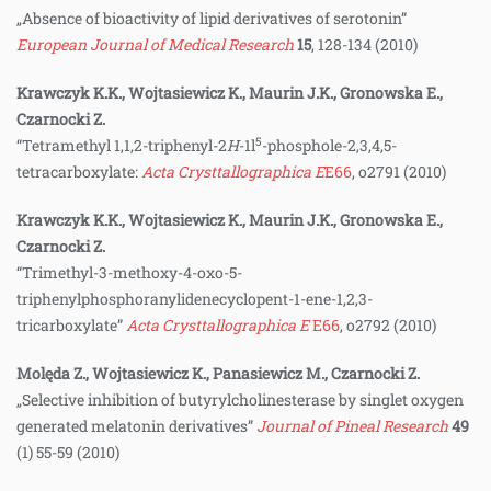
„Absence of bioactivity of lipid derivatives of serotonin”
European Journal of Medical Research
15
, 128-134 (2010)
Krawczyk K.K., Wojtasiewicz K., Maurin J.K., Gronowska E.,
Czarnocki Z.
5
“Tetramethyl 1,1,2-triphenyl-2
H
-1l
-phosphole-2,3,4,5-
tetracarboxylate:
Acta Crysttallographica E
E66
, o2791 (2010)
Krawczyk K.K., Wojtasiewicz K., Maurin J.K., Gronowska E.,
Czarnocki Z.
“Trimethyl-3-methoxy-4-oxo-5-
triphenylphosphoranylidenecyclopent-1-ene-1,2,3-
tricarboxylate”
Acta Crysttallographica E
E66
, o2792 (2010)
Molęda Z., Wojtasiewicz K., Panasiewicz M., Czarnocki Z.
„Selective inhibition of butyrylcholinesterase by singlet oxygen
generated melatonin derivatives”
Journal of Pineal Research
49
(1) 55-59 (2010)