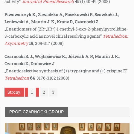
activity”
Journal of Pineal Research
45
(1) 40-49 (2008)
Piwowarczyk K., Zawadzka A., Roszkowski P., Szawkało J.,
Leniewski A., Maurin J. K., Kranz D., Czarnocki Z.
„Enantiomers of (2R*,3R*)-1-methyl-5-oxo-2-phenylpyrrolidine-
3-carboxylic acid as novel chiral resolving agents”
Tetrahedron:
Asymmetry
19
, 309-317 (2008)
Czarnocki S. J., Wojtasiewicz K., Jóźwiak A. P., Maurin J. K.,
Czarnocki Z., Drabowicz J.
„Enantioselective synthesis of (+)-trypargine and (+)-crispine E”
Tetrahedron
64
, 3176-3182 (2008)
Strony:
1
2
3
PROF. CZARNOCKI GROUP