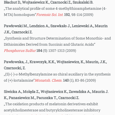
Błachut D., Wojtasiewicz K., Czarnocki Z., Szukalski B.
„The analytical profile of some 4-methylthioamphetamine (4-
MTA) homologues”
Forensic Sci. Int.
192
, 98-114 (2009)
Pawłowski M., Lendzion A., Szawkało J., Leniewski A., Maurin
J.K., Czarnocki Z.
„Synthesis and Structure Determination of Some Monothio- and
Dithioimides Derived from Succinic and Glutaric Acids”
Phosphorus Sulfur
184
(5): 1307-1313 (2009)
Pawłowska, J., Krawczyk, K.K., Wojtasiewicz, K., Maurin, J.K.,
Czarnocki, Z.
„(S)-(-)-α-Methylbenzylamine as chiral auxiliary in the synthesis
of (+)-lortalamine”
Monatsh. Chem.
140
(1), 83-86 (2009)
Siwicka A., Molęda Z., Wojtasiewicz K., Zawadzka A., Maurin J.
K., Panasiewicz M., Pacuszka T., Czarnocki Z.
„The oxidation products of melatonin derivatives exhibit
acetylcholinesterase and butyrylcholinesterase inhibitory