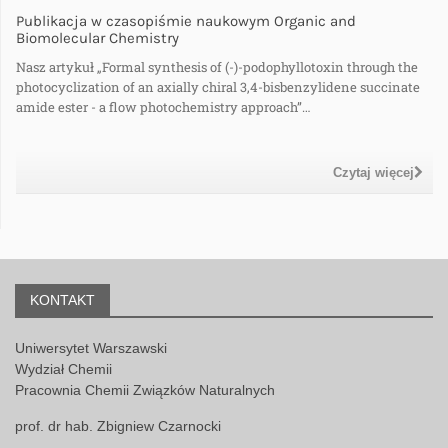
Publikacja w czasopiśmie naukowym Organic and
Biomolecular Chemistry
Nasz artykuł „Formal synthesis of (-)-podophyllotoxin through the
photocyclization of an axially chiral 3,4-bisbenzylidene succinate
amide ester - a flow photochemistry approach”…
Czytaj więcej
KONTAKT
Uniwersytet Warszawski
Wydział Chemii
Pracownia Chemii Związków Naturalnych
prof. dr hab. Zbigniew Czarnocki